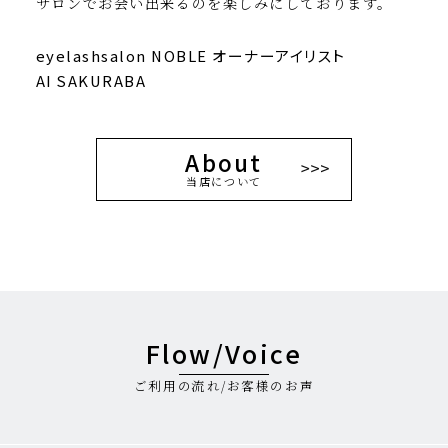
サロンでお会い出来るのを楽しみにしております。
2021.04.26
緊急事態宣言による休業について
eyelashsalon NOBLE オーナーアイリスト
AI SAKURABA
2021.03.30
4月の休業日のお知らせ
About
2021.03.23
アイブロウメニューの価格変更のお知らせ
当店について
2021.03.23
話題のハリウッドブロウリフト受付開始します！
2021.03.09
アイブロウメニュー・新技法導入のお知らせ
Flow/Voice
2021.03.01
ご利用の流れ/お客様のお声
キャンセルポリシーの内容変更のお知らせ