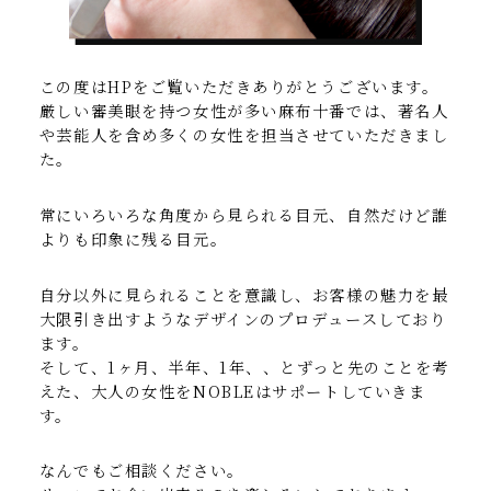
2023.03.31
新スタッフについて
2023.02.16
この度はHPをご覧いただきありがとうございます。
厳しい審美眼を持つ女性が多い麻布十番では、著名人
サロン移転のお知らせ
や芸能人
を含め多くの女性を担当させていただきまし
た。
2022.12.12
【HAIR】に掲載されました！
常にいろいろな角度から見られる目元、
自然だけど誰
よりも印象に残る目元。
2021.09.28
10月の休業日のお知らせと予約状況について
自分以外に見られることを意識し、お客様の魅力を最
大限
引き出すようなデザインのプロデュースしており
2021.06.04
ます。
STORY 7月号に掲載されました！
そして、1ヶ月、半年、1年、、とずっと先のことを考
えた、
大人の女性をNOBLEはサポートしていきま
2021.06.02
す。
グッドデザイン賞を受賞いたしました
なんでもご相談ください。