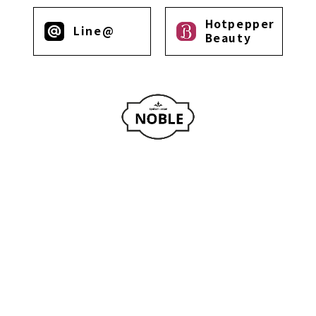
Hotpepper
Line@
Beauty
〒160-0022
東京都新宿区2-8-17 新宿S.Yビル9階
TEL
03-6826-9822
Home
About
Flow/Voice
Menu/Price