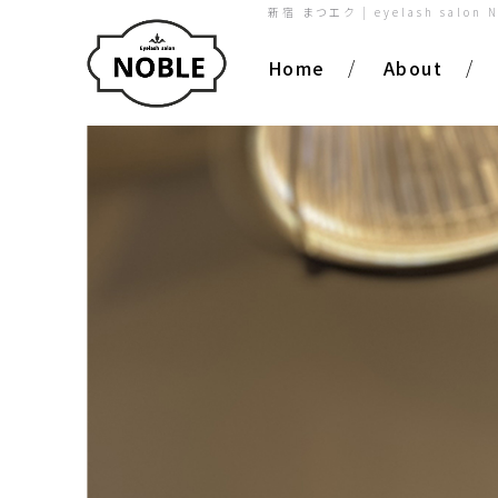
新宿 まつエク | eyelash salon 
Home
About